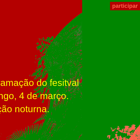
participar
ramação do fesitval
ngo, 4 de março.
ção noturna.