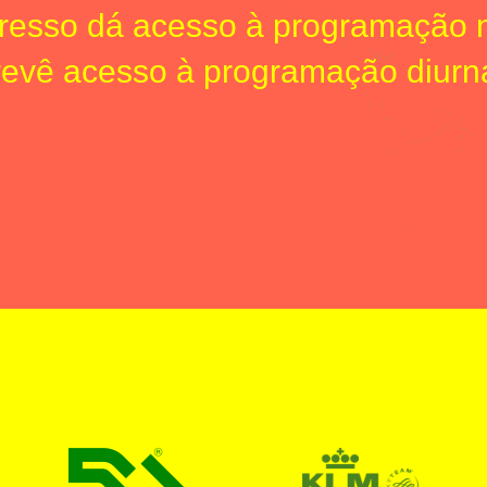
gresso dá acesso à programação n
revê acesso à programação diurna