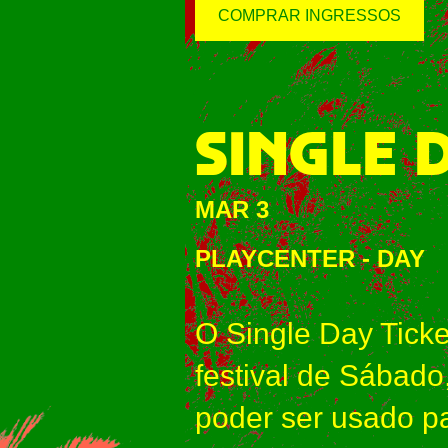
COMPRAR INGRESSOS
SINGLE 
MAR 3
PLAYCENTER
-
DAY
O Single Day Tick
festival de Sábado
poder ser usado p