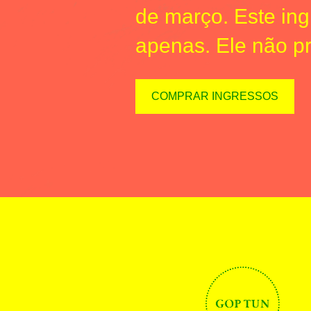
de março. Este in
apenas. Ele não p
COMPRAR INGRESSOS