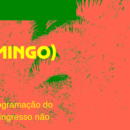
MINGO)
rogramação do
 ingresso não