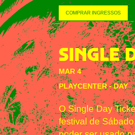
COMPRAR INGRESSOS
SINGLE 
MAR 4
PLAYCENTER
-
DAY
O Single Day Tick
festival de Sábado
poder ser usado p