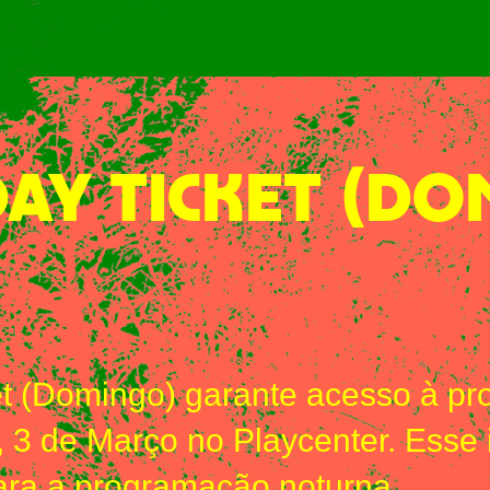
DAY TICKET (DO
et (Domingo) garante acesso à p
, 3 de Março no Playcenter. Esse
ara a programação noturna.