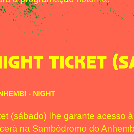
NIGHT TICKET (
NHEMBI
-
NIGHT
ket (sábado) lhe garante acesso
tecerá na Sambódromo do Anhembi