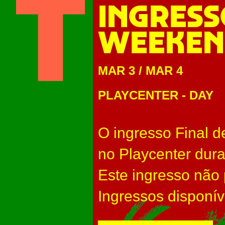
INGRESS
WEEKEND
MAR 3
/
MAR 4
PLAYCENTER
-
DAY
O ingresso Final d
no Playcenter dur
Este ingresso não
Ingressos disponív