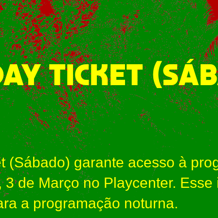
DAY TICKET (SÁ
et (Sábado) garante acesso à pr
, 3 de Março no Playcenter. Esse
ara a programação noturna.