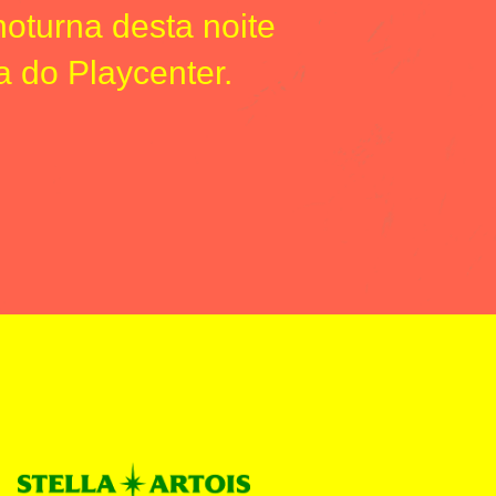
oturna desta noite
 do Playcenter.