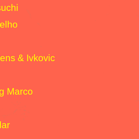
suchi
elho
kens & Ivkovic
g Marco
lar