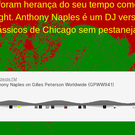
 foram herança do seu tempo com
ight. Anthony Naples é um DJ ver
clássicos de Chicago sem pestaneja