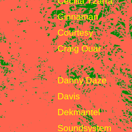
Cecilia Yzarra
Cinnaman
Courtesy
Craig Ouar
D
Danny Daze
Davis
Dekmantel
Soundsystem