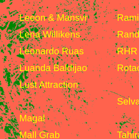
L
R
Leeon & Mansvr
Rami
Lena Willikens
Rand
Leonardo Ruas
RHR
Luanda Baldijao
Rotaç
Lust Attraction
S
M
Selv
Magal
T
Mall Grab
Tahir