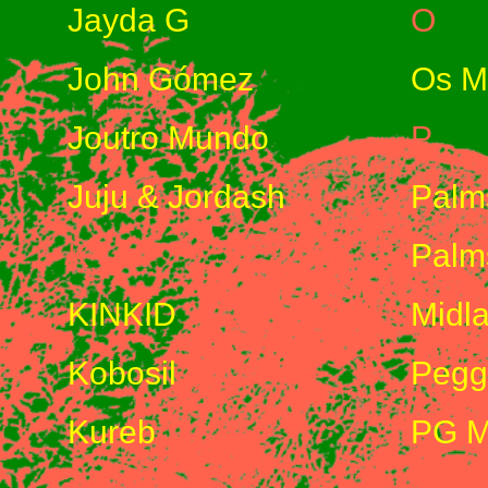
Jayda G
O
John Gómez
Os M
Joutro Mundo
P
Juju & Jordash
Palm
K
Palm
KINKID
Midl
Kobosil
Pegg
Kureb
PG M