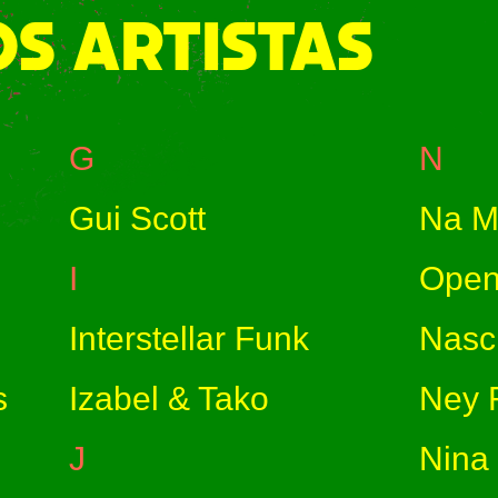
S ARTISTAS
G
N
Gui Scott
Na M
I
Open
Interstellar Funk
Nasci
s
Izabel & Tako
Ney F
J
Nina 