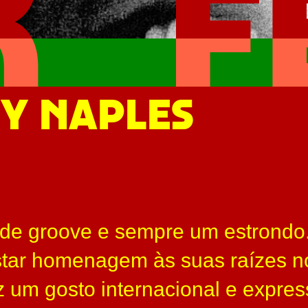
Y NAPLES
o de groove e sempre um estrond
tar homenagem às suas raízes n
z um gosto internacional e expres