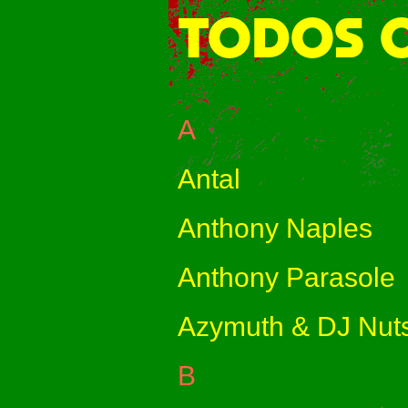
TODOS O
A
Antal
Anthony Naples
Anthony Parasole
Azymuth & DJ Nut
B