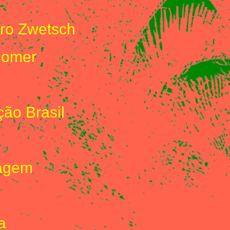
ro Zwetsch
omer
ão Brasil
agem
a