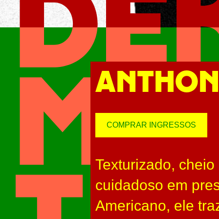
ANTHON
COMPRAR INGRESSOS
Texturizado, chei
cuidadoso em pres
Americano, ele tra