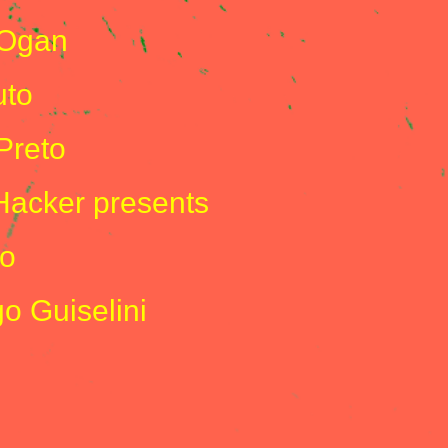
 Ogan
uto
Preto
Hacker presents
o
o Guiselini