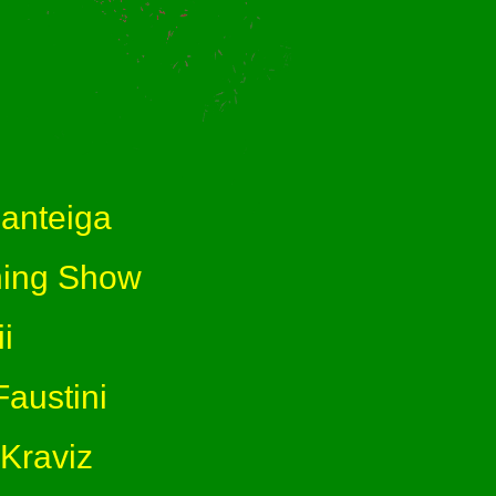
anteiga
ing Show
i
austini
Kraviz