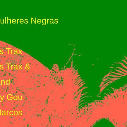
ulheres Negras
s Trax
s Trax &
and
y Gou
arcos