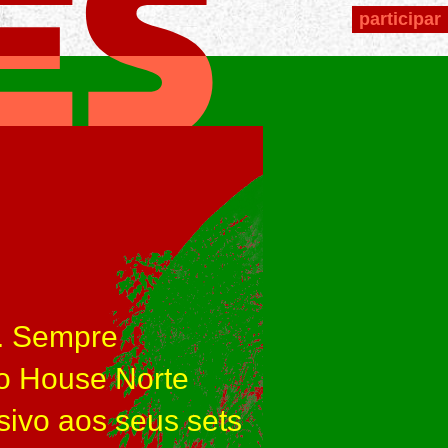
participar
o. Sempre
o House Norte
sivo aos seus sets