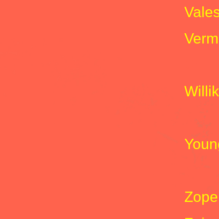
Vale
Verm
W
Willi
Y
Youn
Z
Zope