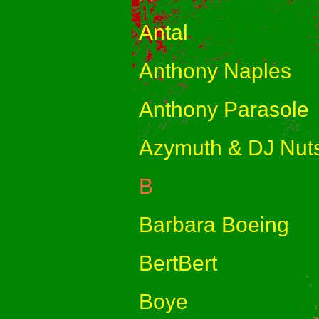
Antal
Anthony Naples
Anthony Parasole
Azymuth & DJ Nut
B
Barbara Boeing
BertBert
Boye