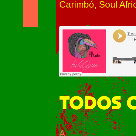
Carimbó, Soul Afr
TODOS O
A