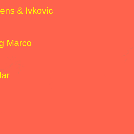
kens & Ivkovic
g Marco
lar