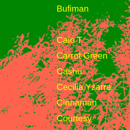
Bufiman
C
Caio T
Carrot Green
Cashu
Cecilia Yzarra
Cinnaman
Courtesy