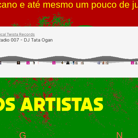
icano e até mesmo um pouco de ju
S ARTISTAS
G
N