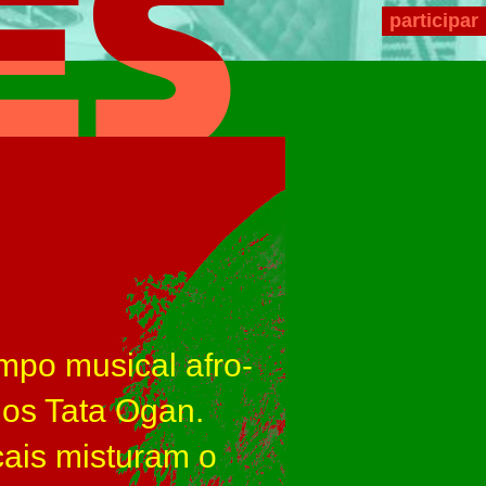
participar
mpo musical afro-
mos Tata Ogan.
ais misturam o