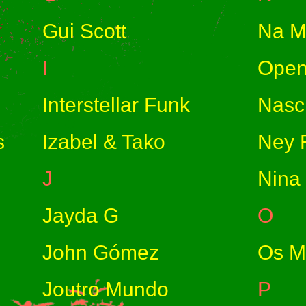
Gui Scott
Na M
I
Open
Interstellar Funk
Nasci
s
Izabel & Tako
Ney F
J
Nina 
Jayda G
O
John Gómez
Os M
Joutro Mundo
P