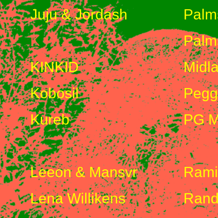
Juju & Jordash
Palm
K
Palm
KINKID
Midl
Kobosil
Pegg
Kureb
PG M
L
R
Leeon & Mansvr
Rami
Lena Willikens
Rand