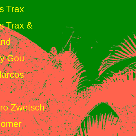
s Trax
s Trax &
and
y Gou
arcos
ro Zwetsch
omer