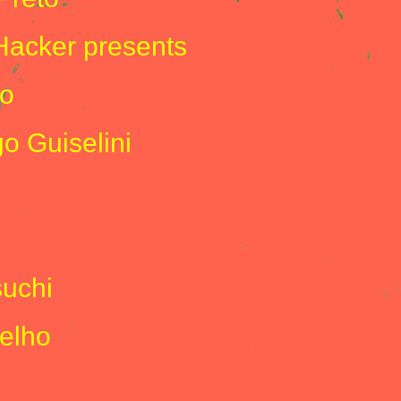
Hacker presents
o
o Guiselini
suchi
elho