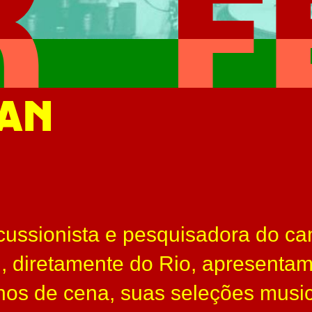
GAN
cussionista e pesquisadora do ca
al, diretamente do Rio, apresenta
os de cena, suas seleções music