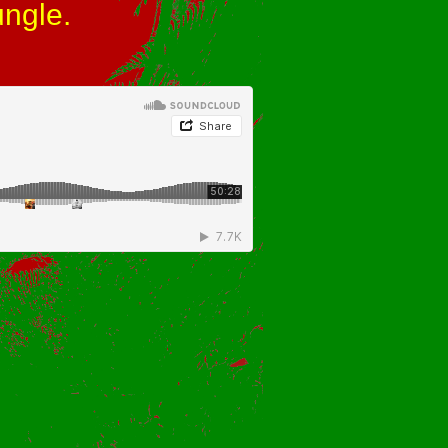
ngle.