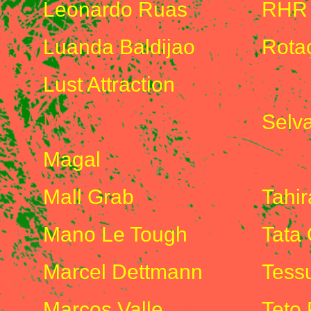
Leonardo Ruas
RHR
Luanda Baldijao
Rotaç
Lust Attraction
S
M
Selv
Magal
T
Mall Grab
Tahir
Mano Le Tough
Tata
Marcel Dettmann
Tess
Marcos Valle
Teto 