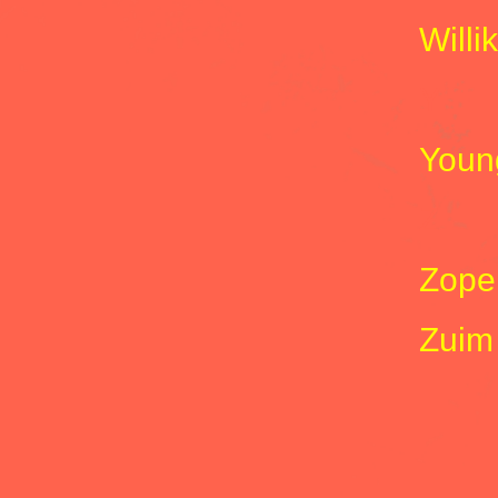
Willi
Y
Youn
Z
Zope
Zuim