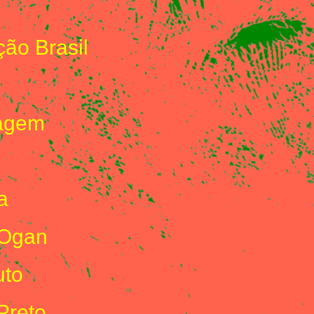
ão Brasil
agem
a
 Ogan
uto
Preto