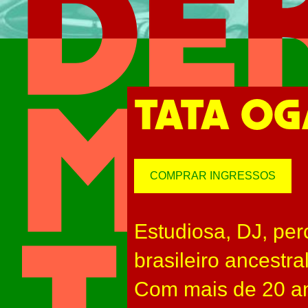
TATA O
COMPRAR INGRESSOS
Estudiosa, DJ, per
brasileiro ancestr
Com mais de 20 an