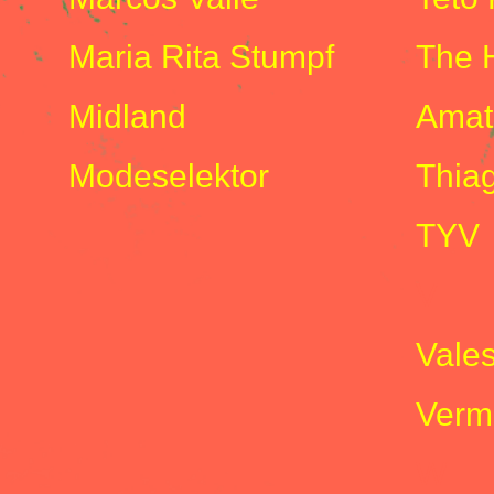
Maria Rita Stumpf
The 
Midland
Amat
Modeselektor
Thiag
TYV
V
Vale
Verm
W