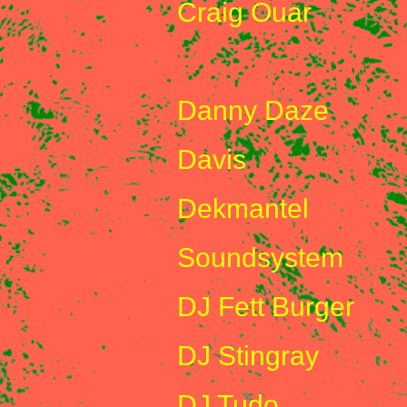
Craig Ouar
D
Danny Daze
Davis
Dekmantel
Soundsystem
DJ Fett Burger
DJ Stingray
DJ Tudo