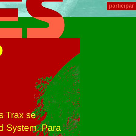
participar
D
s Trax se
d System. Para