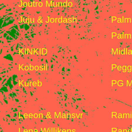
Joutro Mundo
P
Juju & Jordash
Palm
K
Palm
KINKID
Midl
Kobosil
Pegg
Kureb
PG M
L
R
Leeon & Mansvr
Rami
Lena Willikens
Rand