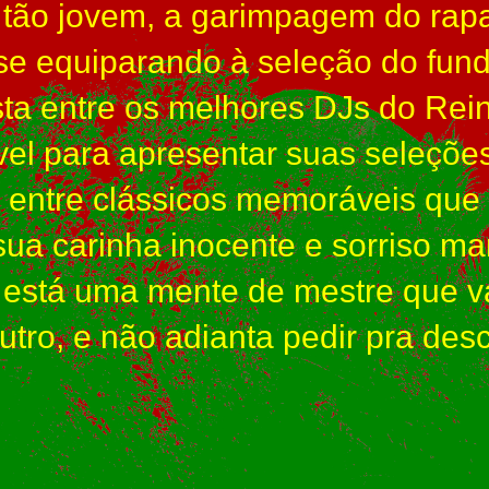
tão jovem, a garimpagem do rap
 se equiparando à seleção do fun
ista entre os melhores DJs do Re
vel para apresentar suas seleçõe
 entre clássicos memoráveis qu
ua carinha inocente e sorriso ma
do está uma mente de mestre que
utro, e não adianta pedir pra des